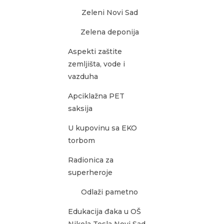
Zeleni Novi Sad
Zelena deponija
Aspekti zaštite
zemljišta, vode i
vazduha
Apciklažna PET
saksija
U kupovinu sa EKO
torbom
Radionica za
superheroje
Odlaži pametno
Edukacija đaka u OŠ