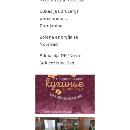
Nikola Tesla Novi Sad
Eukacija udruženja
penzionera iz
Zrenjanina
Zelena energija za
Novi Sad
Edukacija PK "Koste
Šokice" Novi Sad