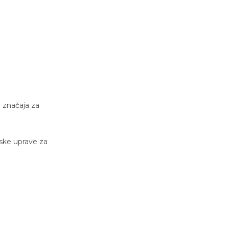
e značaja za
dske uprave za