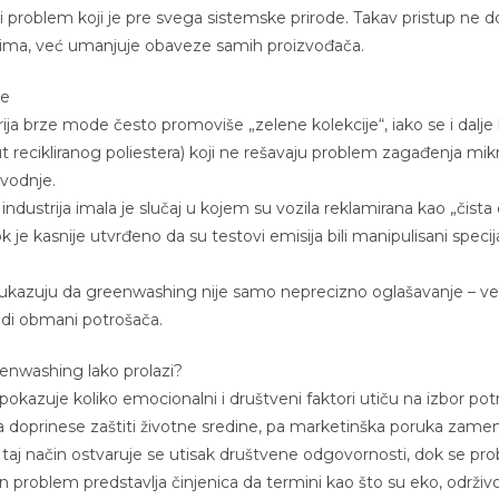
i problem koji je pre svega sistemske prirode. Takav pristup ne d
jima, već umanjuje obaveze samih proizvođača.
se
ija brze mode često promoviše „zelene kolekcije“, iako se i dalje 
ut recikliranog poliestera) koji ne rešavaju problem zagađenja mik
zvodnje.
industrija imala je slučaj u kojem su vozila reklamirana kao „čista 
k je kasnije utvrđeno da su testovi emisija bili manipulisani speci
 ukazuju da greenwashing nije samo neprecizno oglašavanje – već
odi obmani potrošača.
nwashing lako prolazi?
kazuje koliko emocionalni i društveni faktori utiču na izbor pot
a doprinese zaštiti životne sredine, pa marketinška poruka zamen
 taj način ostvaruje se utisak društvene odgovornosti, dok se pr
 problem predstavlja činjenica da termini kao što su eko, održivo 