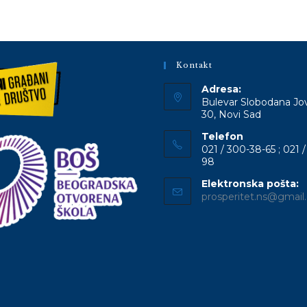
comment
Kontakt
Adresa:
Bulevar Slobodana Jo
30, Novi Sad
Telefon
021 / 300-38-65 ; 021 /
98
Elektronska pošta:
prosperitet.ns@gmai