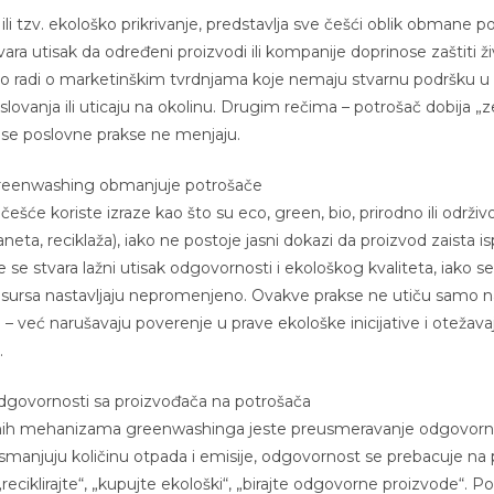
li tzv. ekološko prikrivanje, predstavlja sve češći oblik obmane p
tvara utisak da određeni proizvodi ili kompanije doprinose zaštiti ž
sto radi o marketinškim tvrdnjama koje nemaju stvarnu podršku u
slovanja ili uticaju na okolinu. Drugim rečima – potrošač dobija „
 se poslovne prakse ne menjaju.
greenwashing obmanjuje potrošače
ešće koriste izraze kao što su eco, green, bio, prirodno ili održivo
laneta, reciklaža), iako ne postoje jasni dokazi da proizvod zaista i
 se stvara lažni utisak odgovornosti i ekološkog kvaliteta, iako s
resursa nastavljaju nepromenjeno. Ovakve prakse ne utiču samo 
 – već narušavaju poverenje u prave ekološke inicijative i otežava
.
dgovornosti sa proizvođača na potrošača
čnih mehanizama greenwashinga jeste preusmeravanje odgovorn
smanjuju količinu otpada i emisije, odgovornost se prebacuje na 
reciklirajte“, „kupujte ekološki“, „birajte odgovorne proizvode“. P