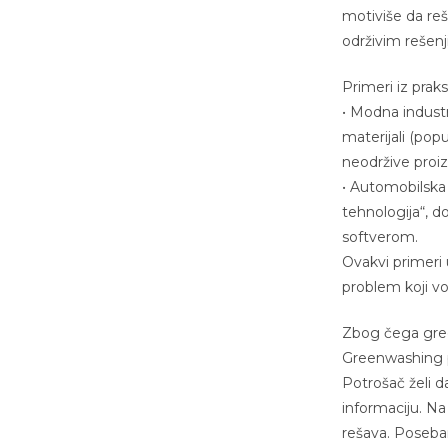
motiviše da reš
održivim rešen
Primeri iz prak
• Modna industr
materijali (pop
neodržive proi
• Automobilska 
tehnologija“, do
softverom.
Ovakvi primeri
problem koji v
Zbog čega gree
Greenwashing po
Potrošač želi d
informaciju. Na
rešava. Poseban