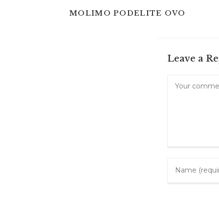
SHARE
MOLIMO PODELITE OVO
THIS
CONTE
Leave a Re
Comment
Enter
your
name
or
username