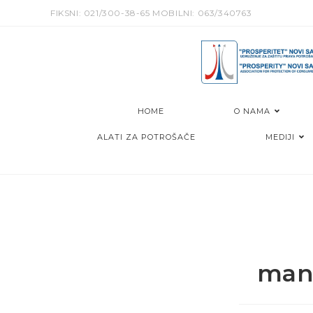
Skip
FIKSNI: 021/300-38-65 MOBILNI: 063/340763
to
content
HOME
O NAMA
ALATI ZA POTROŠAČE
MEDIJI
mani