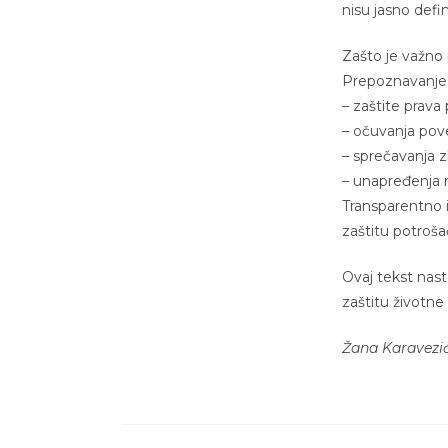
nisu jasno defi
Zašto je važno
Prepoznavanje
– zaštite prav
– očuvanja pove
– sprečavanja 
– unapređenja r
Transparentno i
zaštitu potrošač
Ovaj tekst nast
zaštitu životne
Žana Karavezić