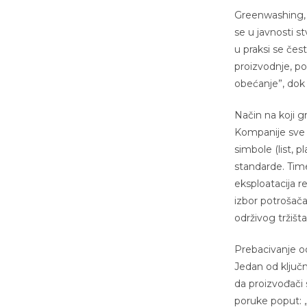
Greenwashing, i
se u javnosti s
u praksi se če
proizvodnje, po
obećanje”, dok
Način na koji 
Kompanije sve č
simbole (list, p
standarde. Time
eksploatacija 
izbor potrošača
održivog tržišta
Prebacivanje o
Jedan od klju
da proizvođači 
poruke poput: „