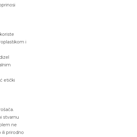
oprinosi
koriste
roplastikom i
dizel
jalnim
 etički
rošača.
i stvarnu
oblem ne
ili prirodno