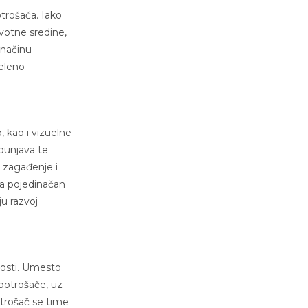
otrošača. Iako
ivotne sredine,
 načinu
zeleno
, kao i vizuelne
spunjava te
e zagađenje i
na pojedinačan
ju razvoj
osti. Umesto
potrošače, uz
otrošač se time