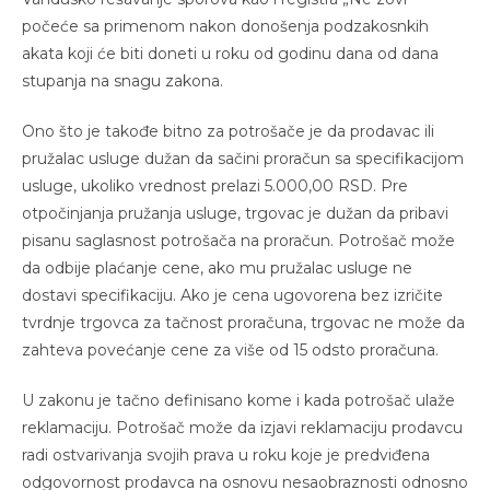
počeće sa primenom nakon donošenja podzakosnkih
akata koji će biti doneti u roku od godinu dana od dana
stupanja na snagu zakona.
Ono što je takođe bitno za potrošače je da prodavac ili
pružalac usluge dužan da sačini proračun sa specifikacijom
usluge, ukoliko vrednost prelazi 5.000,00 RSD. Pre
otpočinjanja pružanja usluge, trgovac je dužan da pribavi
pisanu saglasnost potrošača na proračun. Potrošač može
da odbije plaćanje cene, ako mu pružalac usluge ne
dostavi specifikaciju. Ako je cena ugovorena bez izričite
tvrdnje trgovca za tačnost proračuna, trgovac ne može da
zahteva povećanje cene za više od 15 odsto proračuna.
U zakonu je tačno definisano kome i kada potrošač ulaže
reklamaciju. Potrošač može da izjavi reklamaciju prodavcu
radi ostvarivanja svojih prava u roku koje je predviđena
odgovornost prodavca na osnovu nesaobraznosti odnosno