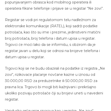
popunjavanjem obrasca kod mobilnog operatera ili
operatera fiksne telefonije i prijave se u registar “Ne zovi”.
Registar se vodi pri regulatornom telu nadležnom za
elektronske komunikacije (RATEL), koji sadrži podatke
potrošača, kao što su ime i prezime, jedinstveni matični
broj potrošača, broj telefona i datum upisa u registar.
Trgovci će moći lako da se informišu, s obzirom da je
registar javan u delu koji se odnosi na brojeve telefona i
datum upisa u registar.
Trgovci koji se ne budu obazirali na podatke iz registra „Ne
zovi“, rizikovaće plaćanje novčane kazne u iznosu od
30.000,00 RSD za preduzetnike ili 50.000,00 RSD za
pravna lica. Trgovci bi mogli biti kažnjivani i prekršajno
ukoliko pozivaju potrošače čiji su brojevi uneti u navedeni
registar.
Vandusko rešavanje sporova kao i registra „Ne zovi“