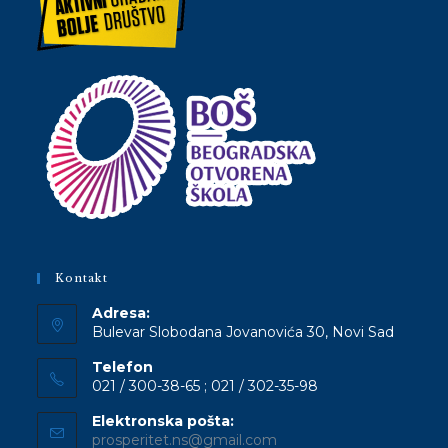
Kontakt
Adresa:
Bulevar Slobodana Jovanovića 30, Novi Sad
Telefon
021 / 300-38-65 ; 021 / 302-35-98
Elektronska pošta:
Opens
prosperitet.ns@gmail.com