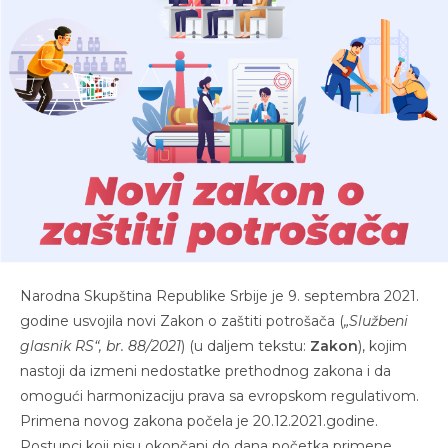
Narodna Skupština Republike Srbije je 9. septembra 2021.
godine usvojila novi Zakon o zaštiti potrošača (
„Službeni
glasnik RS“, br. 88/2021
) (u daljem tekstu:
Zakon
), kojim
nastoji da izmeni nedostatke prethodnog zakona i da
omogući harmonizaciju prava sa evropskom regulativom.
Primena novog zakona počela je 20.12.2021.godine.
Postupci koji nisu okončani do dana početka primene