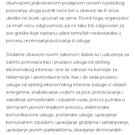
obuhvaćeni jedinstvenom prodajnom cenom turističkog
putovanja, stoga putnik neće biti u obavezi da ih snosi
ukoliko ne bude upoznat sa njima. Pored toga, organizator
će imati veću odgovornost, pa će tako biti odgovoran za
sve greške koje nastanu usled tehničkih nedostataka u
procesu rezervisanja putovanja ili usluga.
Dodatne obaveze novim zakonom dobila su i udruženja za
zaštitu potrošača kao i pružaoci usluga od opšteg
ekonomskog interesa i one se odnose na komisije za
reklamacije i savetodavna tela. Kao i do sada pružaoci
usluga od opšteg ekonomskog interesa (usluge iz oblasti
energetine, snabdevanje vodom za piće, prečišćavanja i
odođenje atmosferskih i otpasnih voda, prevoz putnika u
domaćem javnom linijskom prevozu, elektronske
komunikacione usluge, poštanske usluge, upravljanje
komunalnim otpadom, upravljanje grobljima i sahranjivanje,
upravljanje javnim parkiralištima, obavljanje dimničarskih