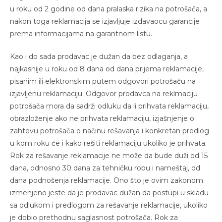
u roku od 2 godine od dana pralaska rizika na potrošača, a
nakon toga reklamacija se izjavljuje izdavaocu garancije
prema informacijama na garantnom listu.
Kao i do sada prodavac je dužan da bez odlaganja, a
najkasnije u roku od 8 dana od dana prijema reklamacije,
pisanim ili elektronskim putem odgovori potrošaču na
izjavljenu reklamaciju. Odgovor prodavca na reklmaciju
potrošača mora da sadrži odluku da li prihvata reklamaciju,
obrazloženje ako ne prihvata reklamaciju, izjašnjenje o
zahtevu potrošača o načinu rešavanja i konkretan predlog
u kom roku će i kako rešiti reklamaciju ukoliko je prihvata.
Rok za rešavanje reklamacije ne može da bude duži od 15
dana, odnosno 30 dana za tehničku robu i nameštaj, od
dana podnošenja reklamacije. Ono što je ovim zakonom
izmenjeno jeste da je prodavac dužan da postupi u skladu
sa odlukom i predlogom za rešavanje reklamacije, ukoliko
je dobio prethodnu saglasnost potrošača. Rok za