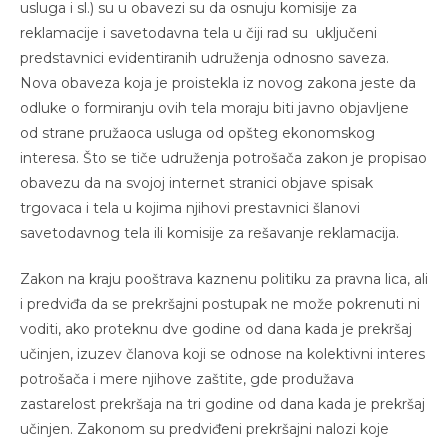
usluga i sl.) su u obavezi su da osnuju komisije za
reklamacije i savetodavna tela u čiji rad su uključeni
predstavnici evidentiranih udruženja odnosno saveza.
Nova obaveza koja je proistekla iz novog zakona jeste da
odluke o formiranju ovih tela moraju biti javno objavljene
od strane pružaoca usluga od opšteg ekonomskog
interesa. Što se tiče udruženja potrošača zakon je propisao
obavezu da na svojoj internet stranici objave spisak
trgovaca i tela u kojima njihovi prestavnici šlanovi
savetodavnog tela ili komisije za rešavanje reklamacija.
Zakon na kraju pooštr
ava kaznenu politiku za pravna lica, ali
i predviđa da se prekršajni postupak ne može pokrenuti ni
voditi, ako proteknu dve godine od dana kada je prekršaj
učinjen, izuzev članova koji se odnose na kolektivni interes
potrošača i mere njihove zaštite, gde produžava
zastarelost prekršaja na tri godine od dana kada je prekršaj
učinjen. Zakonom su predviđeni prekršajni nalozi koje