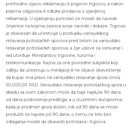
prethodno izjavio reklamaciju ili prigovor trgovcu, a nakon
prijema odgovora ili odluke prodavca o izjavljenoj
reklamaciji. U izjašnjenju potrošač će morati da navede
činjenice na kojima zasniva svoje navode i dokaze. Trgovac
je obavezan da učestvuje u postupku vansudskog
rešavanja potrošačkih sporova pred telom za vansudsko
rešavanje potrošačkih sporova, a čije uslove za osnivanje i
rad utvrđuje Ministarstvo trgovine, turizma i
telekomunikacija. Kazna za one privredne subjekte koji
odbiju da učestvuju u medijaciji ili ne objave obaveštenje
da kupac ima pravo na vansudsko rešavanje spora iznosi
50.000,00 RSD. Vansudsko rešavanje potrošačkog spora u
skladu sa ovim zakonom može da traje najduže 90 dana
od dana podnošenja predloga, a u izuzetnim slučajevima,
kada je predmet spora složen, rok od 90 dana se može
produžiti za najviše još 90 dana, o čemu će telo bez
odlaganja morati da obavesti potrošača i trgovca.