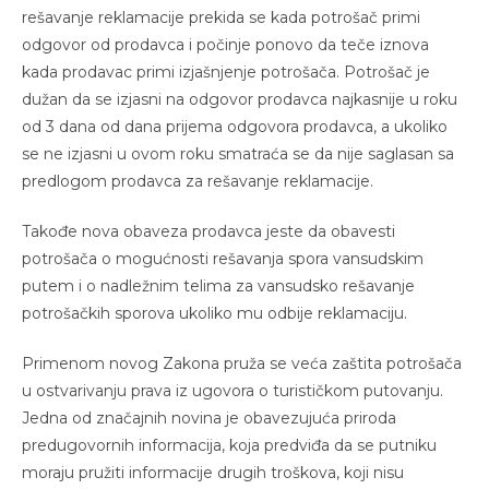
rešavanje reklamacije prekida se kada potrošač primi
odgovor od prodavca i počinje ponovo da teče iznova
kada prodavac primi izjašnjenje potrošača. Potrošač je
dužan da se izjasni na odgovor prodavca najkasnije u roku
od 3 dana od dana prijema odgovora prodavca, a ukoliko
se ne izjasni u ovom roku smatraća se da nije saglasan sa
predlogom prodavca za rešavanje reklamacije.
Takođe nova obaveza prodavca jeste da obavesti
potrošača o mogućnosti rešavanja spora vansudskim
putem i o nadležnim telima za vansudsko rešavanje
potrošačkih sporova ukoliko mu odbije reklamaciju.
Primenom novog Zakona pruža se veća zaštita potrošača
u ostvarivanju prava iz ugovora o turističkom putovanju.
Jedna od značajnih novina je obavezujuća priroda
predugovornih informacija, koja predviđa da se putniku
moraju pružiti informacije drugih troškova, koji nisu