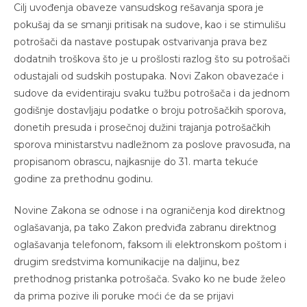
Cilj uvođenja obaveze vansudskog rešavanja spora je
pokušaj da se smanji pritisak na sudove, kao i se stimulišu
potrošači da nastave postupak ostvarivanja prava bez
dodatnih troškova što je u prošlosti razlog što su potrošači
odustajali od sudskih postupaka. Novi Zakon obavezaće i
sudove da evidentiraju svaku tužbu potrošača i da jednom
godišnje dostavljaju podatke o broju potrošačkih sporova,
donetih presuda i prosečnoj dužini trajanja potrošačkih
sporova ministarstvu nadležnom za poslove pravosuđa, na
propisanom obrascu, najkasnije do 31. marta tekuće
godine za prethodnu godinu.
Novine Zakona se odnose i na ograničenja kod direktnog
oglašavanja, pa tako Zakon predviđa zabranu direktnog
oglašavanja telefonom, faksom ili elektronskom poštom i
drugim sredstvima komunikacije na daljinu, bez
prethodnog pristanka potrošača. Svako ko ne bude želeo
da prima pozive ili poruke moći će da se prijavi