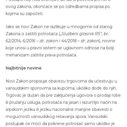
ovog zakona, okončaće se po odredbama propisa po
kojima su započeti.
Iako se novi Zakon ne razlikuje u mnogome od starog
Zakona o zaštiti potrošača (
„Službeni glasnik RS“, br.
62/2014, 6/2016 – dr. zakon i 44/2018 – dr. zakon
), novine
koje unosi u pravni sistem se uglavnom odnose na bolji
mehanizam zaštite prava potrošača.
Najbitnije novine
Novi Zakon propisuje obavezu trgovcima da učestvuju u
vansudskim sporovima sa kupcima, ukoliko dođe do njih.
Trgovac je dužan da pre zaključenja ugovora o prodaji robe
ili pružanju usluga, potrošača na jasan i razumljiv način na
srpskom jeziku ili jeziku nacionalne manjine obavesti o
mogućnosti vansudskog rešavanja spora. Vansudski
postupak će moći da pokrene potrošač samo ukoliko je